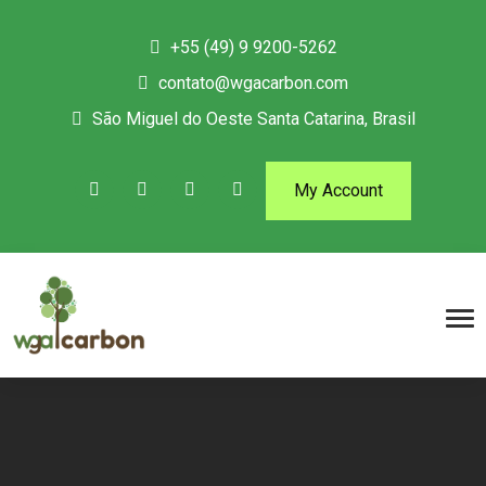
+55 (49) 9 9200-5262
contato@wgacarbon.com
São Miguel do Oeste Santa Catarina, Brasil
My Account