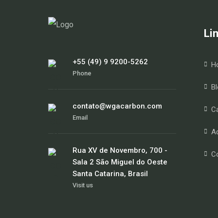
Li
+55 (49) 9 9200-5262
H
Phone
Bl
contato@wgacarbon.com
Ca
Email
Ad
Rua XV de Novembro, 700 -
C
Sala 2 São Miguel do Oeste
Santa Catarina, Brasil
Visit us