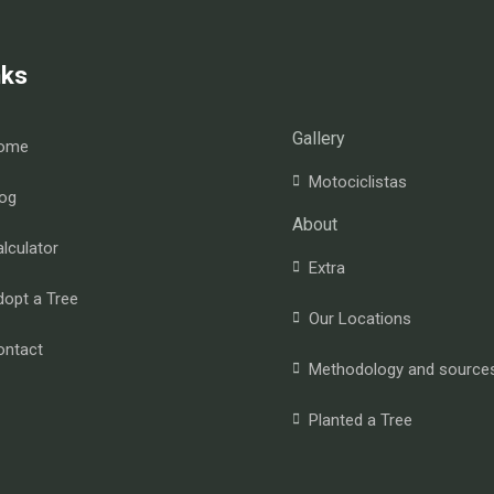
nks
Gallery
ome
Motociclistas
og
About
lculator
Extra
opt a Tree
Our Locations
ontact
Methodology and source
Planted a Tree